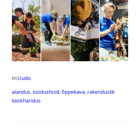
In:
Uudis
aiandus
, 
loodushoid
, 
õppekava
, 
rakenduslik
keskharidus