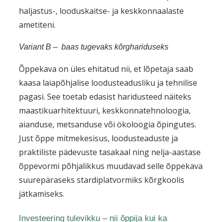
haljastus-, looduskaitse- ja keskkonnaalaste
ametiteni.
Variant B – baas tugevaks kõrghariduseks
Õppekava on üles ehitatud nii, et lõpetaja saab
kaasa laiapõhjalise loodusteadusliku ja tehnilise
pagasi. See toetab edasist haridusteed näiteks
maastikuarhitektuuri, keskkonnatehnoloogia,
aianduse, metsanduse või ökoloogia õpingutes.
Just õppe mitmekesisus, loodusteaduste ja
praktiliste pädevuste tasakaal ning nelja-aastase
õppevormi põhjalikkus muudavad selle õppekava
suurepäraseks stardiplatvormiks kõrgkoolis
jätkamiseks.
Investeering tulevikku – nii õppija kui ka