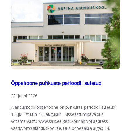
Õppehoone puhkuste perioodil suletud
29. juuni 2026
Aianduskooli õppehoone on puhkuste perioodil suletud
13. juulist kuni 16. augustini. Sisseastumisavaldusi
võtame vastu www.sais.ee keskkonnas või aadressil
vastuvott@aianduskool.ee. Uus õppeaasta algab 24.