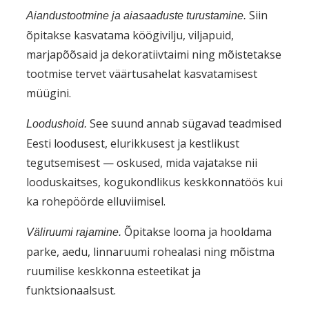
Siin
Aiandustootmine ja aiasaaduste turustamine.
õpitakse kasvatama köögivilju, viljapuid,
marjapõõsaid ja dekoratiivtaimi ning mõistetakse
tootmise tervet väärtusahelat kasvatamisest
müügini.
See suund annab sügavad teadmised
Loodushoid.
Eesti loodusest, elurikkusest ja kestlikust
tegutsemisest — oskused, mida vajatakse nii
looduskaitses, kogukondlikus keskkonnatöös kui
ka rohepöörde elluviimisel.
Õpitakse looma ja hooldama
Väliruumi rajamine.
parke, aedu, linnaruumi rohealasi ning mõistma
ruumilise keskkonna esteetikat ja
funktsionaalsust.