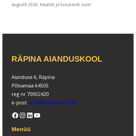
augustil 2026. Kaunist ja kosutavat suve!
RÄPINA AIANDUSKOOL
Aianduse 6, Räpina
Põlvamaa 64505
reg nr 70002420
e-post:
kool@aianduskool.ee
Facebook
Instagram
LinkedIn
YouTube
Menüü