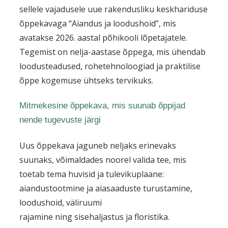
sellele vajadusele uue rakendusliku keskhariduse
õppekavaga “Aiandus ja loodushoid”, mis
avatakse 2026. aastal põhikooli lõpetajatele.
Tegemist on nelja-aastase õppega, mis ühendab
loodusteadused, rohetehnoloogiad ja praktilise
õppe kogemuse ühtseks tervikuks.
Mitmekesine õppekava, mis
suunab õppijad
nende tugevuste järgi
Uus õppekava jaguneb neljaks erinevaks
suunaks, võimaldades noorel valida tee, mis
toetab tema huvisid ja tulevikuplaane:
aiandustootmine ja aiasaaduste turustamine,
loodushoid, väliruumi
rajamine
ning
sisehaljastus ja floristika.