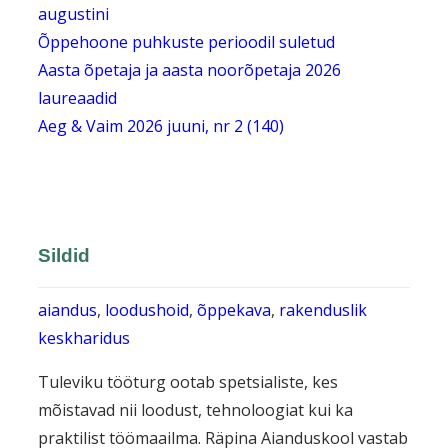
augustini
Õppehoone puhkuste perioodil suletud
Aasta õpetaja ja aasta noorõpetaja 2026
laureaadid
Aeg & Vaim 2026 juuni, nr 2 (140)
Sildid
aiandus
, 
loodushoid
, 
õppekava
, 
rakenduslik
keskharidus
Tuleviku tööturg ootab spetsialiste, kes
mõistavad nii loodust, tehnoloogiat kui ka
praktilist töömaailma. Räpina Aianduskool vastab