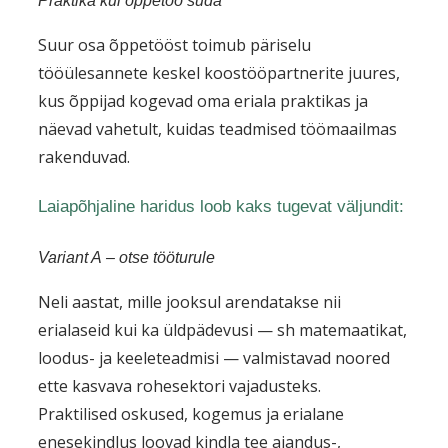
Praktika kui õppetöö süda
Suur osa õppetööst toimub päriselu
tööülesannete keskel koostööpartnerite juures,
kus õppijad kogevad oma eriala praktikas ja
näevad vahetult, kuidas teadmised töömaailmas
rakenduvad.
Laiapõhjaline haridus loob kaks tugevat väljundit:
Variant A – otse tööturule
Neli aastat, mille jooksul arendatakse nii
erialaseid kui ka üldpädevusi — sh matemaatikat,
loodus- ja keeleteadmisi — valmistavad noored
ette kasvava rohesektori vajadusteks.
Praktilised oskused, kogemus ja erialane
enesekindlus loovad kindla tee aiandus-,