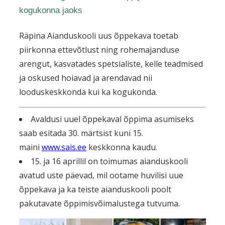
kogukonna jaoks
Räpina Aianduskooli uus õppekava toetab
piirkonna ettevõtlust ning rohemajanduse
arengut, kasvatades spetsialiste, kelle teadmised
ja oskused hoiavad ja arendavad nii
looduskeskkonda kui ka kogukonda.
Avaldusi uuel õppekaval õppima asumiseks
saab esitada 30. märtsist kuni 15.
maini
www.sais.ee
keskkonna kaudu.
15. ja 16 aprillil on toimumas aianduskooli
avatud uste päevad, mil ootame huvilisi uue
õppekava ja ka teiste aianduskooli poolt
pakutavate õppimisvõimalustega tutvuma.