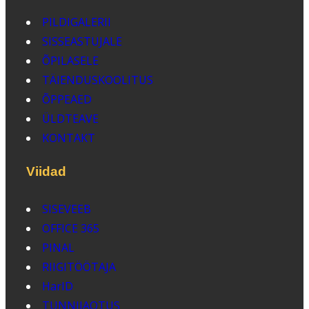
PILDIGALERII
SISSEASTUJALE
ÕPILASELE
TÄIENDUSKOOLITUS
ÕPPEAED
ÜLDTEAVE
KONTAKT
Viidad
SISEVEEB
OFFICE 365
PINAL
RIIGITÖÖTAJA
HarID
TUNNIJAOTUS