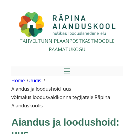
Liigu
sisu
juurde
TAHVEL
TUNNIPLAAN
POSTKAST
MOODLE
RAAMATUKOGU
Home
/
Uudis
/
Aiandus ja loodushoid: uus
võimalus loodusvaldkonna tegijatele Räpina
Aianduskoolis
Aiandus ja loodushoid:
uus