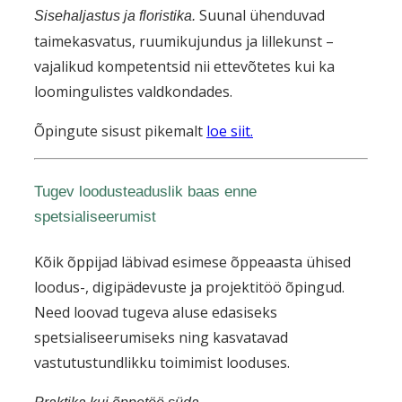
Suunal ühenduvad
Sisehaljastus ja floristika.
taimekasvatus, ruumikujundus ja lillekunst –
vajalikud kompetentsid nii ettevõtetes kui ka
loomingulistes valdkondades.
Õpingute sisust pikemalt
loe siit.
Tugev loodusteaduslik baas enne
spetsialiseerumist
Kõik õppijad läbivad esimese õppeaasta ühised
loodus-, digipädevuste ja projektitöö õpingud.
Need loovad tugeva aluse edasiseks
spetsialiseerumiseks ning kasvatavad
vastutustundlikku toimimist looduses.