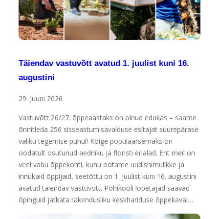
Täiendav vastuvõtt avatud 1. juulist kuni 16.
augustini
29. juuni 2026
Vastuvõtt 26/27. õppeaastaks on olnud edukas – saame
õnnitleda 256 sisseastumisavalduse esitajat suurepärase
valiku tegemise puhul! Kõige populaarsemaks on
oodatult osutunud aedniku ja floristi erialad. Ent meil on
veel vabu õppekohti, kuhu ootame uudishimulikke ja
innukaid õppijaid, seetõttu on 1. juulist kuni 16. augustini
avatud täiendav vastuvõtt. Põhikooli lõpetajad saavad
õpinguid jätkata rakendusliku keskhariduse õppekaval…