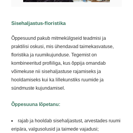
Sisehaljastus-floristika
Õppesuund pakub mitmekülgseid teadmisi ja
praktilisi oskusi, mis ühendavad taimekasvatuse,
floristika ja ruumikujunduse. Tegemist on
kombineeritud profiiliga, kus õppija omandab
võimekuse nii sisehaljastuse rajamiseks ja
hooldamiseks kui ka lillekunstiks ruumide ja
sündmuste kujundamisel.
Õppesuuna lõpetanu:
rajab ja hooldab sisehaljastust, arvestades ruumi
eripära, valgusolusid ja taimede vajadusi;