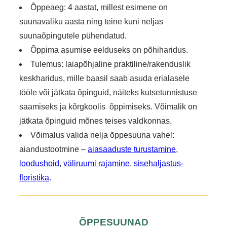
Õppeaeg:
4 aastat, millest esimene on
suunavaliku aasta ning teine kuni neljas
suunaõpingutele pühendatud.
Õppima asumise eelduseks on põhiharidus.
Tulemus:
laiapõhjaline praktiline/rakenduslik
keskharidus, mille baasil saab asuda erialasele
tööle või jätkata õpinguid, näiteks kutsetunnistuse
saamiseks ja kõrgkoolis õppimiseks. Võimalik on
jätkata õpinguid mõnes teises valdkonnas.
Võimalus valida nelja õppesuuna vahel:
aiandustootmine –
aiasaaduste turustamine
,
loodushoid
,
väliruumi rajamine
,
sisehaljastus-
floristika
.
ÕPPESUUNAD