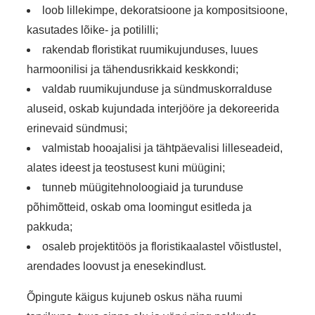
loob lillekimpe, dekoratsioone ja kompositsioone,
kasutades lõike- ja potililli;
rakendab floristikat ruumikujunduses, luues
harmoonilisi ja tähendusrikkaid keskkondi;
valdab ruumikujunduse ja sündmuskorralduse
aluseid, oskab kujundada interjööre ja dekoreerida
erinevaid sündmusi;
valmistab hooajalisi ja tähtpäevalisi lilleseadeid,
alates ideest ja teostusest kuni müügini;
tunneb müügitehnoloogiaid ja turunduse
põhimõtteid, oskab oma loomingut esitleda ja
pakkuda;
osaleb projektitöös ja floristikaalastel võistlustel,
arendades loovust ja enesekindlust.
Õpingute käigus kujuneb oskus näha ruumi