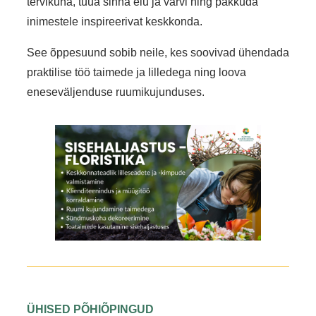
tervikuna, tuua sinna elu ja värvi ning pakkuda
inimestele inspireerivat keskkonda.
See õppesuund sobib neile, kes soovivad ühendada
praktilise töö taimede ja lilledega ning loova
eneseväljenduse ruumikujunduses.
ÜHISED PÕHIÕPINGUD