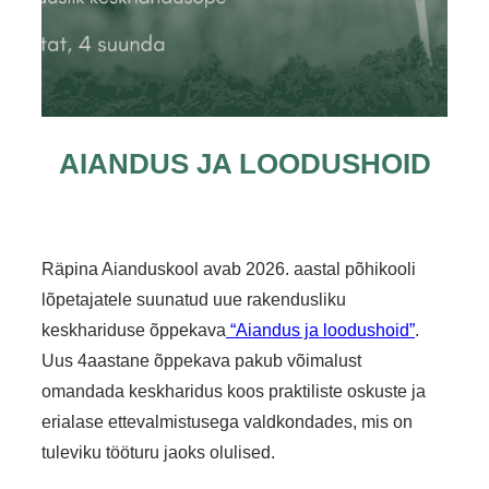
AIANDUS JA LOODUSHOID
Räpina Aianduskool avab 2026. aastal põhikooli
lõpetajatele suunatud uue rakendusliku
keskhariduse õppekava
“Aiandus ja loodushoid”
.
Uus 4aastane õppekava pakub võimalust
omandada keskharidus koos praktiliste oskuste ja
erialase ettevalmistusega valdkondades, mis on
tuleviku tööturu jaoks olulised.