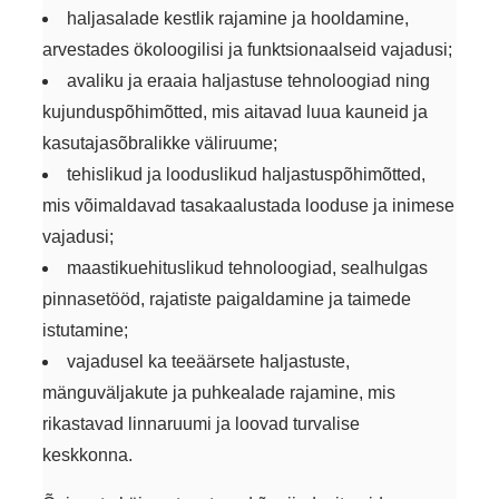
haljasalade kestlik rajamine ja hooldamine,
arvestades ökoloogilisi ja funktsionaalseid vajadusi;
avaliku ja eraaia haljastuse tehnoloogiad ning
kujunduspõhimõtted, mis aitavad luua kauneid ja
kasutajasõbralikke väliruume;
tehislikud ja looduslikud haljastuspõhimõtted,
mis võimaldavad tasakaalustada looduse ja inimese
vajadusi;
maastikuehituslikud tehnoloogiad, sealhulgas
pinnasetööd, rajatiste paigaldamine ja taimede
istutamine;
vajadusel ka teeäärsete haljastuste,
mänguväljakute ja puhkealade rajamine, mis
rikastavad linnaruumi ja loovad turvalise
keskkonna.