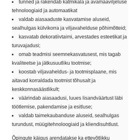
tunned ja rakendab katmikala ja avamaaviljeluse
tehnoloogiaid ja automaatikat
valdab aiasaaduste kasvatamise aluseid,
sealhulgas külvikorra ja viljavahelduse põhimõtteid;
kasvatab dekoratiivtaimi, arvestades esteetikat ja
turuvajadusi;
omab teadmisi seemnekasvatusest, mis tagab
kvaliteetse ja jätkusuutliku tootmise;
koostab viljavaheldus- ja tootmisplaane, mis
aitavad korraldada tootmist tõhusalt ja
keskkonnasäästlikult;
väärindab aiasaadusi, luues lisandväärtust läbi
töötlemise, pakendamise ja esitluse;
valdab taimekaubanduse aluseid, sealhulgas
turundust, müügitehnoloogiaid ja kliendisuhtlust.
Õpingute käigus arendatakse ka ettevõtlikku