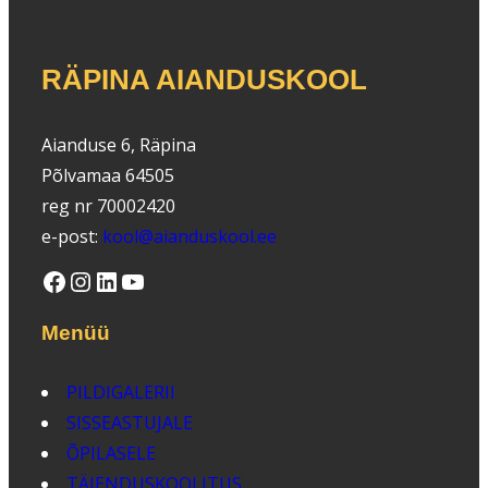
RÄPINA AIANDUSKOOL
Aianduse 6, Räpina
Põlvamaa 64505
reg nr 70002420
e-post:
kool@aianduskool.ee
Facebook
Instagram
LinkedIn
YouTube
Menüü
PILDIGALERII
SISSEASTUJALE
ÕPILASELE
TÄIENDUSKOOLITUS