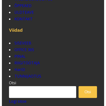
ÕPPEAED
ÜLDTEAVE
KONTAKT
Viidad
SISEVEEB
OFFICE 365
PINAL
RIIGITÖÖTAJA
HarID
TUNNIJAOTUS
Otsi
Otsi
Logi sisse