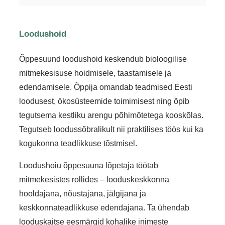
Loodushoid
Õppesuund
loodushoid
keskendub bioloogilise
mitmekesisuse hoidmisele, taastamisele ja
edendamisele. Õppija omandab teadmised Eesti
loodusest, ökosüsteemide toimimisest ning õpib
tegutsema kestliku arengu põhimõtetega kooskõlas.
Tegutseb loodussõbralikult nii praktilises töös kui ka
kogukonna teadlikkuse tõstmisel.
Loodushoiu õppesuuna lõpetaja töötab
mitmekesistes rollides – looduskeskkonna
hooldajana, nõustajana, jälgijana ja
keskkonnateadlikkuse edendajana. Ta ühendab
looduskaitse eesmärgid kohalike inimeste