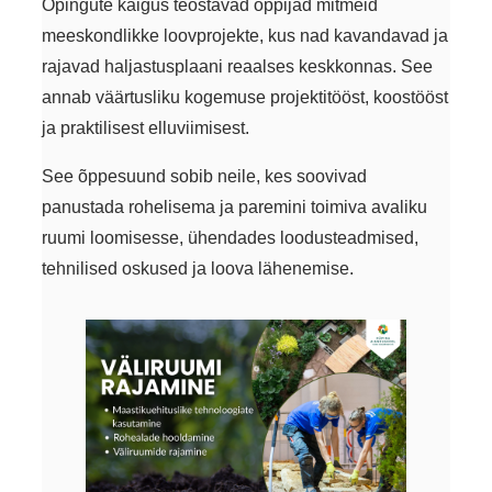
Õpingute käigus teostavad õppijad mitmeid
meeskondlikke loovprojekte, kus nad kavandavad ja
rajavad haljastusplaani reaalses keskkonnas. See
annab väärtusliku kogemuse projektitööst, koostööst
ja praktilisest elluviimisest.
See õppesuund sobib neile, kes soovivad
panustada rohelisema ja paremini toimiva avaliku
ruumi loomisesse, ühendades loodusteadmised,
tehnilised oskused ja loova lähenemise.