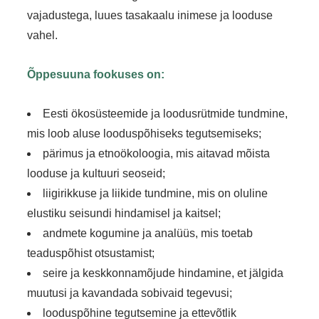
vajadustega, luues tasakaalu inimese ja looduse
vahel.
Õppesuuna fookuses on:
Eesti ökosüsteemide ja loodusrütmide tundmine,
mis loob aluse looduspõhiseks tegutsemiseks;
pärimus ja etnoökoloogia, mis aitavad mõista
looduse ja kultuuri seoseid;
liigirikkuse ja liikide tundmine, mis on oluline
elustiku seisundi hindamisel ja kaitsel;
andmete kogumine ja analüüs, mis toetab
teaduspõhist otsustamist;
seire ja keskkonnamõjude hindamine, et jälgida
muutusi ja kavandada sobivaid tegevusi;
looduspõhine tegutsemine ja ettevõtlik