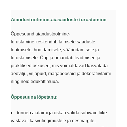
Aiandustootmine-aiasaaduste turustamine
Õppesuund
aiandustootmine-
turustamine
keskendub taimsete saaduste
tootmisele, hooldamisele, väärindamisele ja
turustamisele. Õppija omandab teadmised ja
praktilised oskused, mis võimaldavad kasvatada
aedvilju, viljapuid, marjapõõsaid ja dekoratiivtaimi
ning neid edukalt müüa.
Õppesuuna lõpetanu:
tunneb aiataimi ja oskab valida sobivaid liike
vastavalt kasvutingimustele ja eesmärgile;