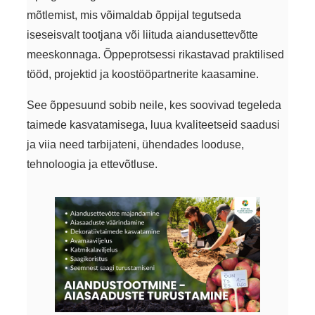
mõtlemist, mis võimaldab õppijal tegutseda
iseseisvalt tootjana või liituda aiandusettevõtte
meeskonnaga. Õppeprotsessi rikastavad praktilised
tööd, projektid ja koostööpartnerite kaasamine.
See õppesuund sobib neile, kes soovivad tegeleda
taimede kasvatamisega, luua kvaliteetseid saadusi
ja viia need tarbijateni, ühendades looduse,
tehnoloogia ja ettevõtluse.