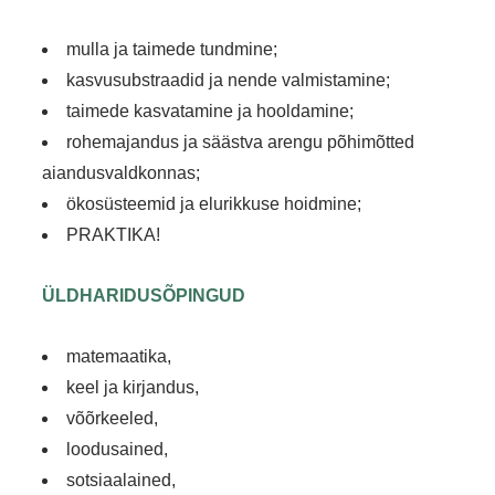
mulla ja taimede tundmine;
kasvusubstraadid ja nende valmistamine;
taimede kasvatamine ja hooldamine;
rohemajandus ja säästva arengu põhimõtted
aiandusvaldkonnas;
ökosüsteemid ja elurikkuse hoidmine;
PRAKTIKA!
ÜLDHARIDUSÕPINGUD
matemaatika,
keel ja kirjandus,
võõrkeeled,
loodusained,
sotsiaalained,