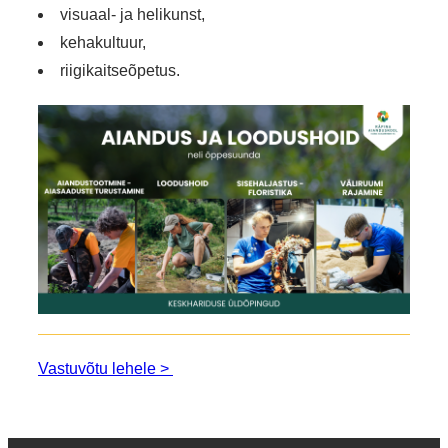
visuaal- ja helikunst,
kehakultuur,
riigikaitseõpetus.
Vastuvõtu lehele >