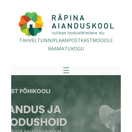
Liigu
sisu
juurde
TAHVEL
TUNNIPLAAN
POSTKAST
MOODLE
RAAMATUKOGU