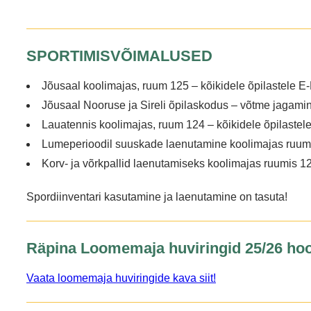
SPORTIMISVÕIMALUSED
Jõusaal koolimajas, ruum 125 – kõikidele õpilastele E-
Jõusaal Nooruse ja Sireli õpilaskodus – võtme jagamin
Lauatennis koolimajas, ruum 124 – kõikidele õpilastele
Lumeperioodil suuskade laenutamine koolimajas ruum
Korv- ja võrkpallid laenutamiseks koolimajas ruumis 1
Spordiinventari kasutamine ja laenutamine on tasuta!
Räpina Loomemaja huviringid 25/26 hoo
Vaata loomemaja huviringide kava siit!