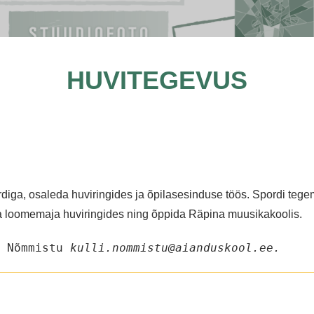
HUVITEGEVUS
rdiga, osaleda huviringides ja õpilasesinduse töös. Spordi tege
na loomemaja huviringides ning õppida Räpina muusikakoolis.
 Nõmmistu 
kulli.nommistu@aianduskool.ee.