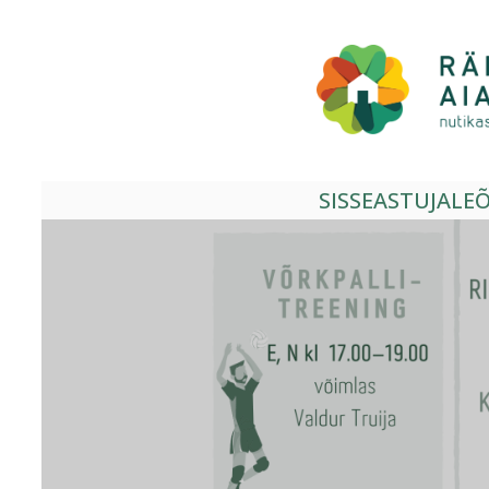
Liigu
sisu
juurde
SISSEASTUJALE
Õ