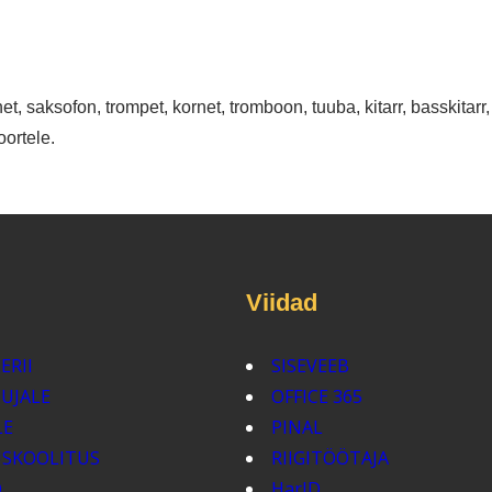
rnet, saksofon, trompet, kornet, tromboon, tuuba, kitarr, basskitarr,
oortele.
Viidad
ERII
SISEVEEB
TUJALE
OFFICE 365
LE
PINAL
USKOOLITUS
RIIGITÖÖTAJA
D
HarID