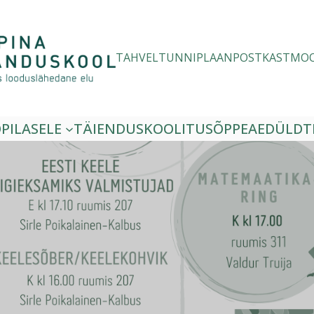
TAHVEL
TUNNIPLAAN
POSTKAST
MO
PILASELE
TÄIENDUSKOOLITUS
ÕPPEAED
ÜLDT