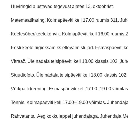
Huviringid alustavad tegevust alates 13. oktoobrist.
Matemaatikaring
. Kolmapäeviti kell 17.00 ruumis 311. Juh
Keelesõber/keelekohvik
. Kolmapäeviti kell 16.00 ruumis 
Eesti keele riigieksamiks ettevalmistujad.
Esmaspäeviti kel
Vitraaž
. Üle nädala teisipäeviti kell 18.00 klassis 102. Ju
Stuudiofoto
. Üle nädala teisipäeviti kell 18.00 klassis 102
Võrkpalli treening
. Esmaspäeviti kell 17.00–19.00 võimlas
Tennis
. Kolmapäeviti kell 17.00–19.00 võimlas. Juhendaja
Rahvatants
. Aeg kokkuleppel juhendajaga. Juhendaja Me