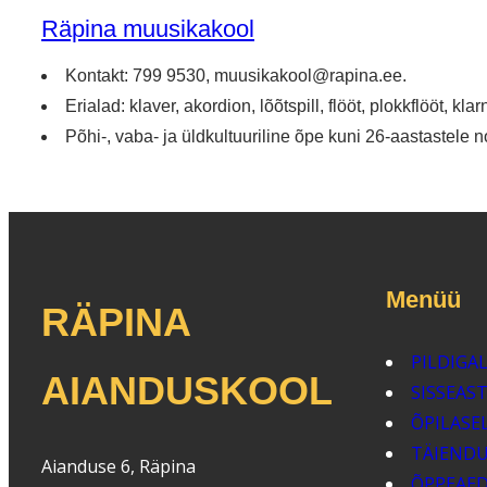
Räpina muusikakool
Kontakt: 799 9530, muusikakool@rapina.ee.
Erialad: klaver, akordion, lõõtspill, flööt, plokkflööt, kla
Põhi-, vaba- ja üldkultuuriline õpe kuni 26-aastastele n
Menüü
RÄPINA
PILDIGAL
AIANDUSKOOL
SISSEAS
ÕPILASE
TÄIEND
Aianduse 6, Räpina
ÕPPEAE