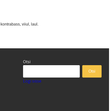
 kontrabass, viiul, laul.
Otsi
Otsi
Logi sisse