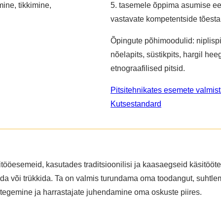
ne, tikkimine,
5. tasemele õppima asumise ee
vastavate kompetentside tõestam
Õpingute põhimoodulid: niplispi
nõelapits, süstikpits, hargil heeg
etnograafilised pitsid.
Pitsitehnikates esemete valmis
Kutsestandard
käsitööesemeid, kasutades traditsioonilisi ja kaasaegseid käsitö
ida või trükkida. Ta on valmis turundama oma toodangut, suhtle
 tegemine ja harrastajate juhendamine oma oskuste piires.