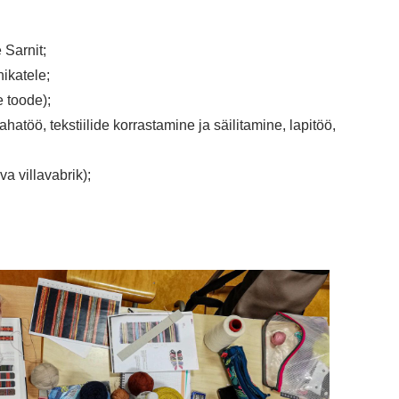
 Sarnit;
ikatele;
 toode);
atöö, tekstiilide korrastamine ja säilitamine, lapitöö,
 villavabrik);