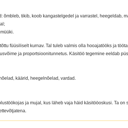
d: õmbleb, tikib, koob kangastelgedel ja varrastel, heegeldab, maa
al;
 müüki.
etõttu füüsiliselt kurnav. Tal tuleb valmis olla hooajatööks ja t
lusvõime ja proportsioonitunnetus. Käsitöö tegemine eeldab püsi
elad, käärid, heegelnõelad, vardad.
õmblustöökojas ja mujal, kus läheb vaja häid käsitööoskusi. Ta on 
ettevõtjatena.