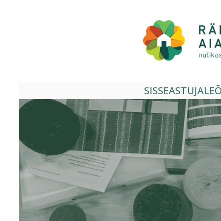
Liigu
sisu
juurde
SISSEASTUJALE
Õ