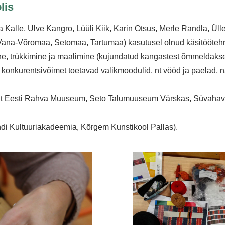
lis
 Kalle, Ulve Kangro, Lüüli Kiik, Karin Otsus, Merle Randla, Ülle
 (Vana-Võromaa, Setomaa, Tartumaa) kasutusel olnud käsitöötehn
e, trükkimine ja maalimine (kujundatud kangastest õmmeldakse
konkurentsivõimet toetavad valikmoodulid, nt vööd ja paelad, nah
nt Eesti Rahva Muuseum, Seto Talumuuseum Värskas, Süvahavva
ndi Kultuuriakadeemia, Kõrgem Kunstikool Pallas).