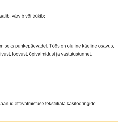
lib, värvib või trükib;
öötamiseks puhkepäevadel. Töös on oluline käeline osavus,
vust, loovust, õpivalmidust ja vastutustunnet.
saanud ettevalmistuse tekstiiliala käsitööringide