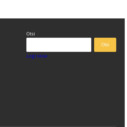
Otsi
Otsi
Logi sisse