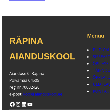
Menüü
RÄPINA
PILDIGAL
AIANDUSKOOL
SISSEAS
ÕPILASE
TÄIEND
Aianduse 6, Räpina
ÕPPEAE
Põlvamaa 64505
ÜLDTEA
reg nr 70002420
KONTAK
e-post:
kool@aianduskool.ee
Facebook
Instagram
LinkedIn
YouTube