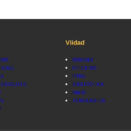
Viidad
ERII
SISEVEEB
TUJALE
OFFICE 365
LE
PINAL
USKOOLITUS
RIIGITÖÖTAJA
D
HarID
VE
TUNNIJAOTUS
T