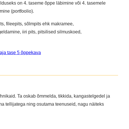
lduseks on 4. taseme õppe läbimine või 4. tasemele
ine (portfoolio).
ts, fileepits, sõlmpits ehk makramee,
eldamine, iiri pits, pitsilised silmuskoed,
taja tase 5 õppekava
ötehnikaid. Ta oskab õmmelda, tikkida, kangastelgedel ja
ma tellijatega ning osutama teenuseid, nagu näiteks