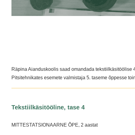
Räpina Aianduskoolis saad omandada tekstiilkäsitöölise 4
Pitsitehnikates esemete valmistaja 5. taseme õppesse toi
Tekstiilkäsitööline, tase 4
MITTESTATSIONAARNE ÕPE, 2 aastat