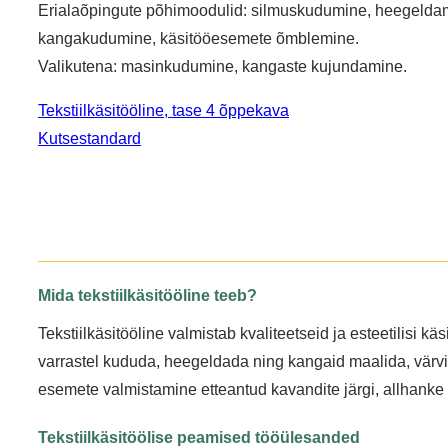
Erialaõpingute põhimoodulid: silmuskudumine, heegeldami
kangakudumine, käsitööesemete õmblemine.
Valikutena: masinkudumine, kangaste kujundamine.
Tekstiilkäsitööline, tase 4 õppekava
Kutsestandard
Mida tekstiilkäsitööline teeb?
Tekstiilkäsitööline valmistab kvaliteetseid ja esteetilisi 
varrastel kududa, heegeldada ning kangaid maalida,
värv
esemete valmistamine etteantud kavandite järgi, allhanke
Tekstiilkäsitöölise peamised tööülesanded