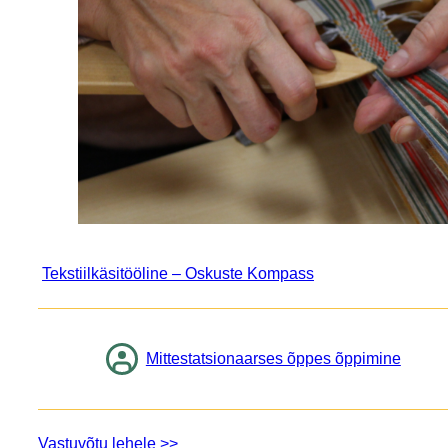
Tekstiilkäsitööline – Oskuste Kompass
Mittestatsionaarses õppes õppimine
Vastuvõtu lehele >>