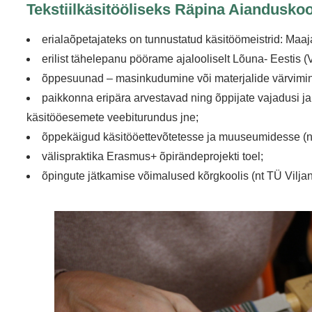
Tekstiilkäsitööliseks Räpina Aianduskoo
erialaõpetajateks on tunnustatud käsitöömeistrid: Maaja
erilist tähelepanu pöörame ajalooliselt Lõuna- Eestis
õppesuunad – masinkudumine või materjalide värvimin
paikkonna eripära arvestavad ning õppijate vajadusi ja 
käsitööesemete veebiturundus jne;
õppekäigud käsitööettevõtetesse ja muuseumidesse (
välispraktika Erasmus+ õpirändeprojekti toel;
õpingute jätkamise võimalused kõrgkoolis (nt TÜ Vilja