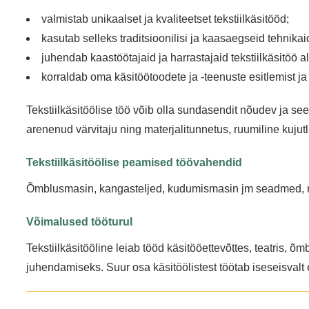
valmistab unikaalset ja kvaliteetset tekstiilkäsitööd;
kasutab selleks traditsioonilisi ja kaasaegseid tehnikai
juhendab kaastöötajaid ja harrastajaid tekstiilkäsitöö al
korraldab oma käsitöötoodete ja ‑teenuste esitlemist ja
Tekstiilkäsitöölise töö võib olla sundasendit nõudev ja se
arenenud värvitaju ning materjalitunnetus, ruumiline kujut
Tekstiilkäsitöölise peamised töövahendid
Õmblusmasin, kangasteljed, kudumismasin jm seadmed, nõ
Võimalused tööturul
Tekstiilkäsitööline leiab tööd käsitööettevõttes, teatris, 
juhendamiseks. Suur osa käsitöölistest töötab iseseisvalt 