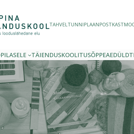
TAHVEL
TUNNIPLAAN
POSTKAST
MO
PILASELE
TÄIENDUSKOOLITUS
ÕPPEAED
ÜLDT