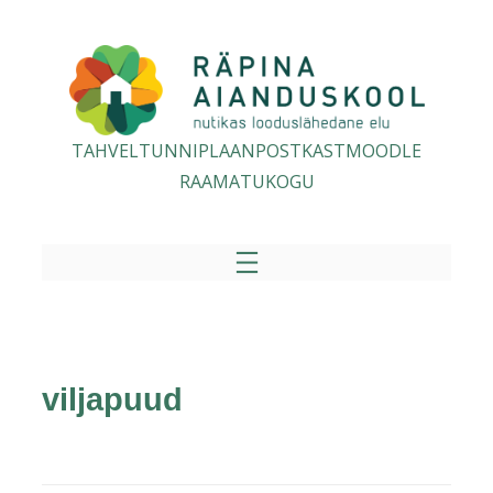
TAHVEL
TUNNIPLAAN
POSTKAST
MOODLE
RAAMATUKOGU
viljapuud