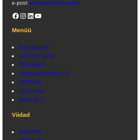
e-post:
kool@aianduskool.ee
Facebook
Instagram
LinkedIn
YouTube
Menüü
PILDIGALERII
SISSEASTUJALE
ÕPILASELE
TÄIENDUSKOOLITUS
ÕPPEAED
ÜLDTEAVE
KONTAKT
Viidad
SISEVEEB