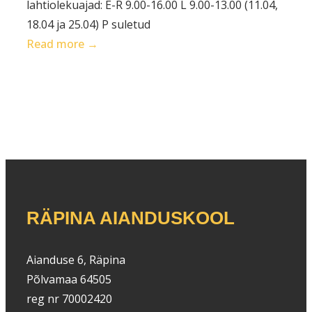
lahtiolekuajad: E-R 9.00-16.00 L 9.00-13.00 (11.04,
18.04 ja 25.04) P suletud
:
Read more →
Kevadmüük
õppeaias
RÄPINA AIANDUSKOOL
Aianduse 6, Räpina
Põlvamaa 64505
reg nr 70002420