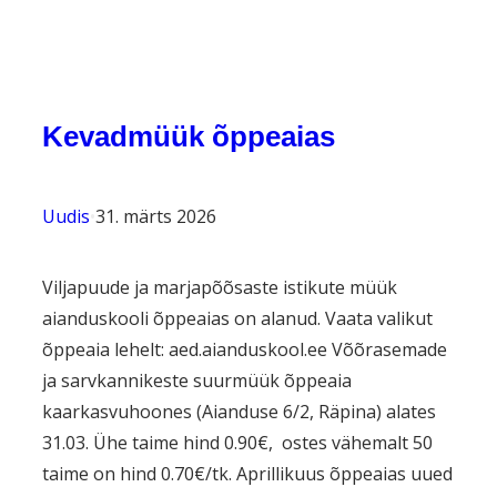
Kevadmüük õppeaias
Uudis
•
31. märts 2026
Viljapuude ja marjapõõsaste istikute müük
aianduskooli õppeaias on alanud. Vaata valikut
õppeaia lehelt: aed.aianduskool.ee Võõrasemade
ja sarvkannikeste suurmüük õppeaia
kaarkasvuhoones (Aianduse 6/2, Räpina) alates
31.03. Ühe taime hind 0.90€, ostes vähemalt 50
taime on hind 0.70€/tk. Aprillikuus õppeaias uued