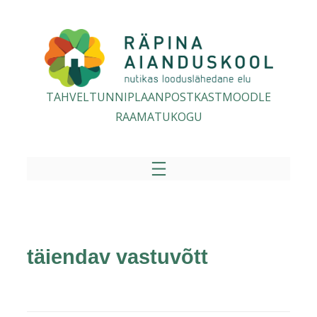
TAHVEL
TUNNIPLAAN
POSTKAST
MOODLE
RAAMATUKOGU
täiendav vastuvõtt