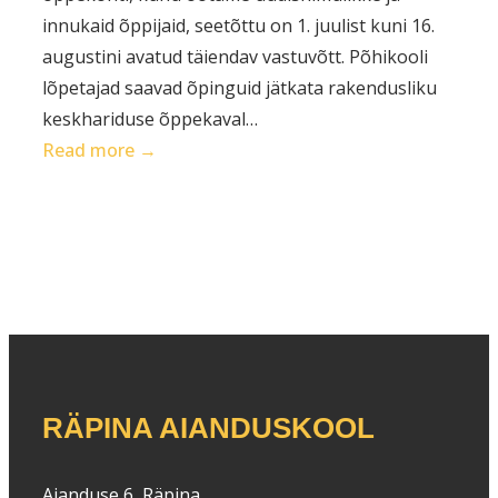
innukaid õppijaid, seetõttu on 1. juulist kuni 16.
augustini avatud täiendav vastuvõtt. Põhikooli
lõpetajad saavad õpinguid jätkata rakendusliku
keskhariduse õppekaval…
:
Read more →
Täiendav
vastuvõtt
avatud
1.
juulist
kuni
16.
augustini
RÄPINA AIANDUSKOOL
Aianduse 6, Räpina