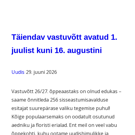
Täiendav vastuvõtt avatud 1.
juulist kuni 16. augustini
Uudis
•
29. juuni 2026
Vastuvõtt 26/27. õppeaastaks on olnud edukas –
saame õnnitleda 256 sisseastumisavalduse
esitajat suurepärase valiku tegemise puhul!
Kõige populaarsemaks on oodatult osutunud
aedniku ja floristi erialad. Ent meil on veel vabu
õppekohti, kuhu ootame uudishimulikke ja