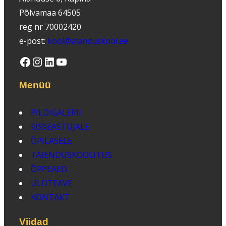
Põlvamaa 64505
reg nr 70002420
e-post:
kool@aianduskool.ee
Facebook
Instagram
LinkedIn
YouTube
Menüü
PILDIGALERII
SISSEASTUJALE
ÕPILASELE
TÄIENDUSKOOLITUS
ÕPPEAED
ÜLDTEAVE
KONTAKT
Viidad