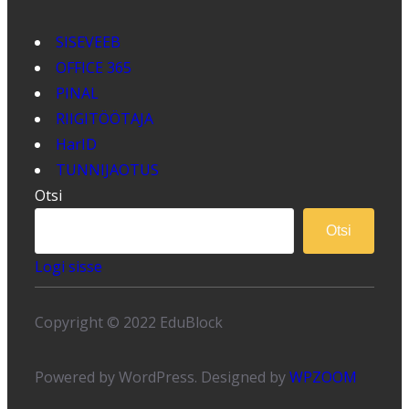
SISEVEEB
OFFICE 365
PINAL
RIIGITÖÖTAJA
HarID
TUNNIJAOTUS
Otsi
Otsi
Logi sisse
Copyright © 2022 EduBlock
Powered by WordPress. Designed by
WPZOOM