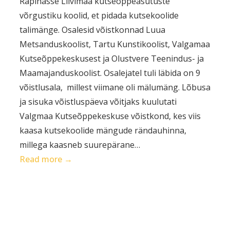
Räpinasse Liivimaa kutseõppeasutuste
võrgustiku koolid, et pidada kutsekoolide
talimänge. Osalesid võistkonnad Luua
Metsanduskoolist, Tartu Kunstikoolist, Valgamaa
Kutseõppekeskusest ja Olustvere Teenindus- ja
Maamajanduskoolist. Osalejatel tuli läbida on 9
võistlusala, millest viimane oli mälumäng. Lõbusa
ja sisuka võistluspäeva võitjaks kuulutati
Valgmaa Kutseõppekeskuse võistkond, kes viis
kaasa kutsekoolide mängude rändauhinna,
millega kaasneb suurepärane…
:
Read more →
Liivimaa
kutsekoolide
talimängud
Räpinas