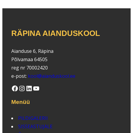
RÄPINA AIANDUSKOOL
Aianduse 6, Räpina
Põlvamaa 64505
reg nr 70002420
e-post:
kool@aianduskool.ee
Facebook
Instagram
LinkedIn
YouTube
Menüü
PILDIGALERII
SISSEASTUJALE