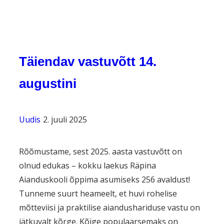
Täiendav vastuvõtt 14.
augustini
Uudis
•
2. juuli 2025
Rõõmustame, sest 2025. aasta vastuvõtt on
olnud edukas – kokku laekus Räpina
Aianduskooli õppima asumiseks 256 avaldust!
Tunneme suurt heameelt, et huvi rohelise
mõtteviisi ja praktilise aiandushariduse vastu on
jätkuvalt kõrge. Kõige populaarsemaks on