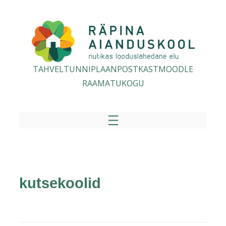
TAHVEL
TUNNIPLAAN
POSTKAST
MOODLE
RAAMATUKOGU
kutsekoolid