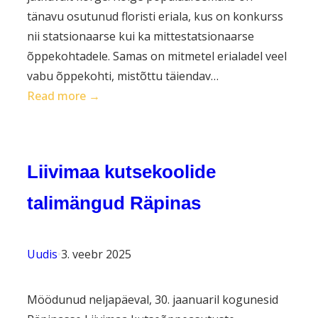
tänavu osutunud floristi eriala, kus on konkurss
nii statsionaarse kui ka mittestatsionaarse
õppekohtadele. Samas on mitmetel erialadel veel
vabu õppekohti, mistõttu täiendav…
:
Read more →
Täiendav
vastuvõtt
14.
Liivimaa kutsekoolide
augustini
talimängud Räpinas
Uudis
•
3. veebr 2025
Möödunud neljapäeval, 30. jaanuaril kogunesid