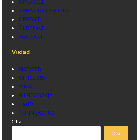
ÕPILASELE
TÄIENDUSKOOLITUS
ÕPPEAED
ÜLDTEAVE
KONTAKT
Viidad
SISEVEEB
OFFICE 365
PINAL
RIIGITÖÖTAJA
HarID
TUNNIJAOTUS
Otsi
Otsi