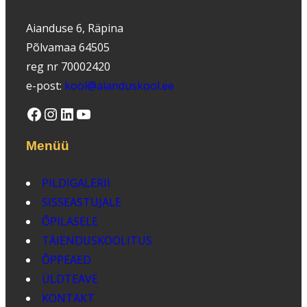
Aianduse 6, Räpina
Põlvamaa 64505
reg nr 70002420
e-post:
kool@aianduskool.ee
Facebook
Instagram
LinkedIn
YouTube
Menüü
PILDIGALERII
SISSEASTUJALE
ÕPILASELE
TÄIENDUSKOOLITUS
ÕPPEAED
ÜLDTEAVE
KONTAKT