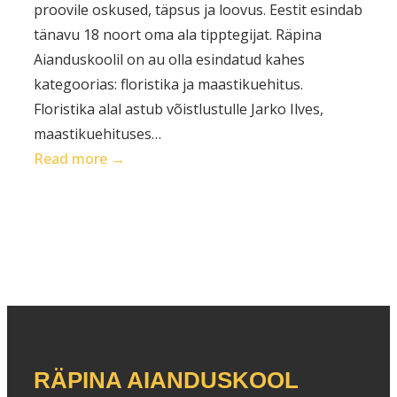
proovile oskused, täpsus ja loovus. Eestit esindab
tänavu 18 noort oma ala tipptegijat. Räpina
Aianduskoolil on au olla esindatud kahes
kategoorias: floristika ja maastikuehitus.
Floristika alal astub võistlustulle Jarko Ilves,
maastikuehituses…
:
Read more →
Räpina
Aianduskooli
noored
esindavad
Eestit
EuroSkills
2025
kutsemeistrivõistlustel
RÄPINA AIANDUSKOOL