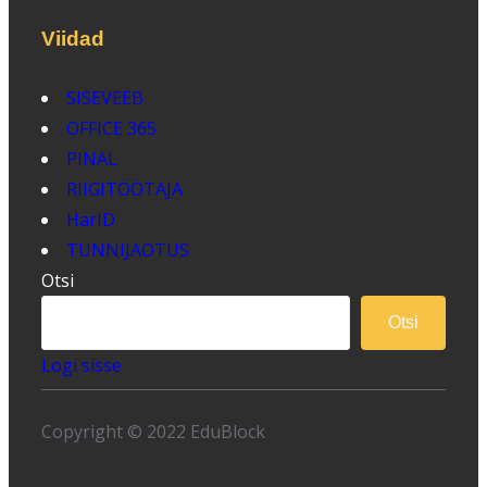
Viidad
SISEVEEB
OFFICE 365
PINAL
RIIGITÖÖTAJA
HarID
TUNNIJAOTUS
Otsi
Otsi
Logi sisse
Copyright © 2022 EduBlock