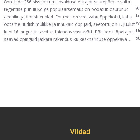
õnnitleda 256 sisseastumisavalduse esitajat suurepärase valiku
A
tegemise puhul! Kõige populaarsemaks on oodatult osutunud
k
aedniku ja floristi erialad. Ent meil on veel vabu õppekohti, kuhu
w
ootame uudishimulikke ja innukaid õppijaid, seetõttu on 1. juulist
U
kuni 16. augustini avatud täiendav vastuvõtt. Põhikooli lõpetajad
s
saavad õpinguid jätkata rakendusliku keskhariduse õppekaval…
Viidad