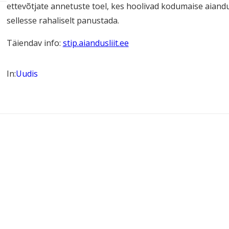
ettevõtjate annetuste toel, kes hoolivad kodumaise aian
sellesse rahaliselt panustada.
Täiendav info:
stip.aiandusliit.ee
In:
Uudis