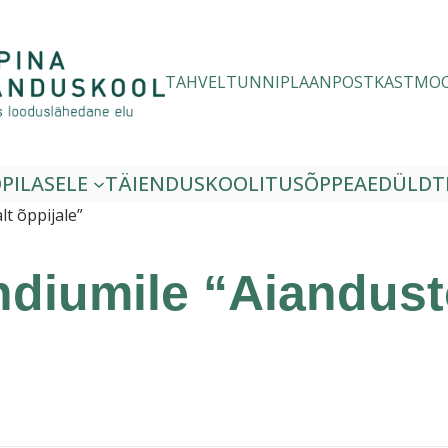
TAHVEL
TUNNIPLAAN
POSTKAST
MO
PILASELE
TÄIENDUSKOOLITUS
ÕPPEAED
ÜLDT
lt õppijale”
ndiumile “Aiandusto