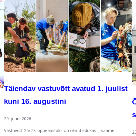
Täiendav vastuvõtt avatud 1. juulist
kuni 16. augustini
s
29. juuni 2026
Vastuvõtt 26/27. õppeaastaks on olnud edukas – saame
2