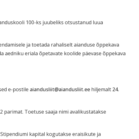
ianduskooli 100-ks juubeliks otsustanud luua
ndamisele ja toetada rahaliselt aianduse õppekava
eda aedniku eriala õpetavate koolide päevase õppekava
sed e-postile
aiandusliit@aiandusliit.ee
hiljemalt
24.
a 2 parimat. Toetuse saaja nimi avalikustatakse
tipendiumi kapital kogutakse eraisikute ja