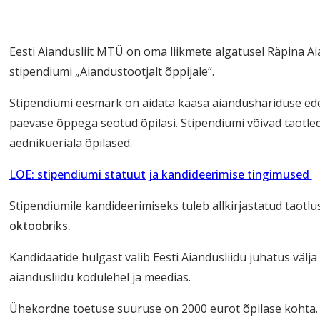
Eesti Aiandusliit MTÜ on oma liikmete algatusel Räpina A
stipendiumi „Aiandustootjalt õppijale“.
Stipendiumi eesmärk on aidata kaasa aiandushariduse ede
päevase õppega seotud õpilasi. Stipendiumi võivad taotl
aednikueriala õpilased.
LOE: stipendiumi statuut ja kandideerimise tingimused
Stipendiumile kandideerimiseks tuleb allkirjastatud taotlu
oktoobriks.
Kandidaatide hulgast valib Eesti Aiandusliidu juhatus välj
aiandusliidu kodulehel ja meedias.
Ühekordne toetuse suuruse on 2000 eurot õpilase kohta. S