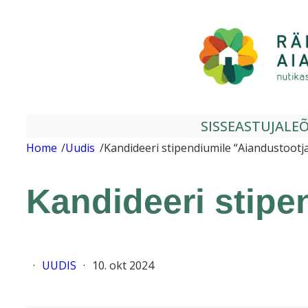
Liigu
sisu
juurde
SISSEASTUJALE
Õ
Home
/
Uudis
/
Kandideeri stipendiumile “Aiandustootja
Kandideeri stipe
·
UUDIS
·
10. okt 2024