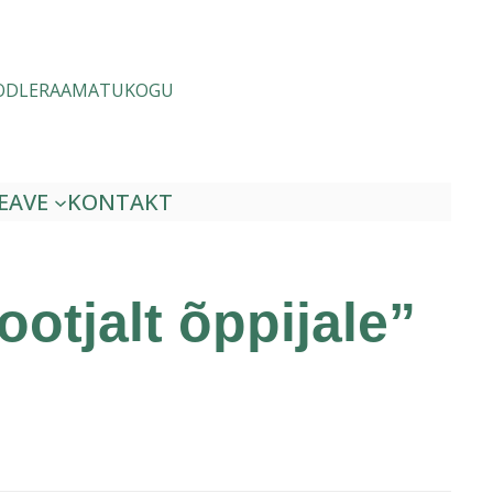
ODLE
RAAMATUKOGU
EAVE
KONTAKT
otjalt õppijale”