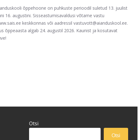
ianduskooli õppehoone on puhkuste perioodil suletud 13. juulist
uni 16. augustini. Sisseastumisavaldusi võtame vastu
ww.sais.ee keskkonnas või aadressil vastuvott@aianduskool.ee.
us õppeaasta algab 24. augustil 2026. Kaunist ja kosutavat
uve!
Otsi
Otsi