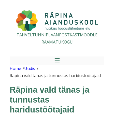
Liigu
sisu
juurde
TAHVEL
TUNNIPLAAN
POSTKAST
MOODLE
RAAMATUKOGU
Home
/
Uudis
/
Räpina vald tänas ja tunnustas haridustöötajaid
Räpina vald tänas ja
tunnustas
haridustöötajaid