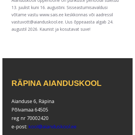
Aianduskooli õppehoone on puhkuste perioodil suletud
13. juulist kuni 16. augustini. Sisseastumisavaldusi
võtame vastu www.sais.ee keskkonnas või aadressil
vastuvott@aianduskool.ee. Uus õppeaasta algab 24.
augustil 2026. Kaunist ja kosutavat suve!
RÄPINA AIANDUSKOOL
Aianduse 6, Räpina
Põlvamaa 64505
reg nr 70002420
e-post:
kool@aianduskool.ee