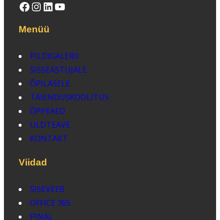
Facebook
Instagram
LinkedIn
YouTube
Menüü
PILDIGALERII
SISSEASTUJALE
ÕPILASELE
TÄIENDUSKOOLITUS
ÕPPEAED
ÜLDTEAVE
KONTAKT
Viidad
SISEVEEB
OFFICE 365
PINAL