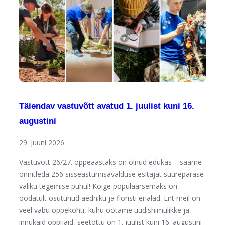
Täiendav vastuvõtt avatud 1. juulist kuni 16.
augustini
29. juuni 2026
Vastuvõtt 26/27. õppeaastaks on olnud edukas – saame
õnnitleda 256 sisseastumisavalduse esitajat suurepärase
valiku tegemise puhul! Kõige populaarsemaks on
oodatult osutunud aedniku ja floristi erialad. Ent meil on
veel vabu õppekohti, kuhu ootame uudishimulikke ja
innukaid õppijaid, seetõttu on 1. juulist kuni 16. augustini