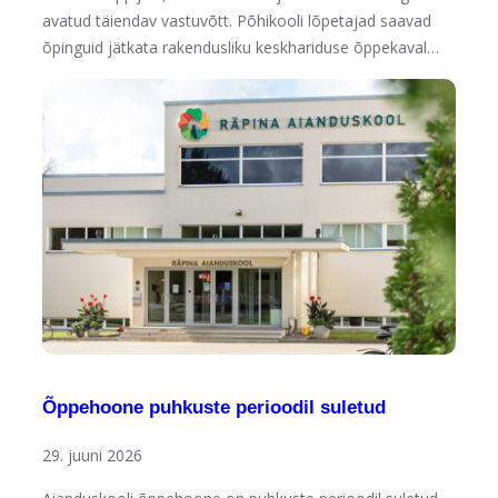
avatud täiendav vastuvõtt. Põhikooli lõpetajad saavad
õpinguid jätkata rakendusliku keskhariduse õppekaval…
Õppehoone puhkuste perioodil suletud
29. juuni 2026