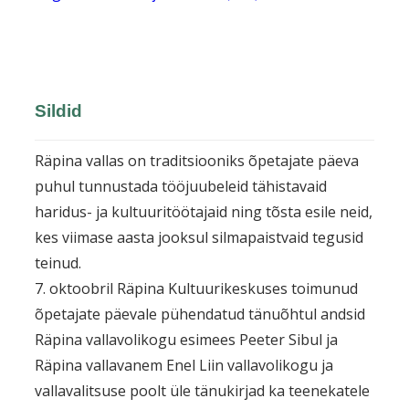
Sildid
Räpina vallas on traditsiooniks õpetajate päeva
puhul tunnustada tööjuubeleid tähistavaid
haridus- ja kultuuritöötajaid ning tõsta esile neid,
kes viimase aasta jooksul silmapaistvaid tegusid
teinud.
7. oktoobril Räpina Kultuurikeskuses toimunud
õpetajate päevale pühendatud tänuõhtul andsid
Räpina vallavolikogu esimees Peeter Sibul ja
Räpina vallavanem Enel Liin vallavolikogu ja
vallavalitsuse poolt üle tänukirjad ka teenekatele