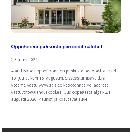
Õppehoone puhkuste perioodil suletud
29. juuni 2026
Aianduskooli õppehoone on puhkuste perioodil suletud
13. juulist kuni 16. augustini. Sisseastumisavaldusi
võtame vastu www.sais.ee keskkonnas või aadressil
vastuvott@aianduskool.ee. Uus õppeaasta algab 24.
augustil 2026. Kaunist ja kosutavat suve!