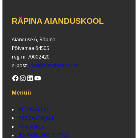
RÄPINA AIANDUSKOOL
Aianduse 6, Räpina
Põlvamaa 64505
reg nr 70002420
e-post:
kool@aianduskool.ee
Facebook
Instagram
LinkedIn
YouTube
Menüü
PILDIGALERII
SISSEASTUJALE
ÕPILASELE
TÄIENDUSKOOLITUS