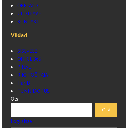
ÕPPEAED
ÜLDTEAVE
KONTAKT
Viidad
SISEVEEB
OFFICE 365
PINAL
RIIGITÖÖTAJA
HarID
TUNNIJAOTUS
Otsi
Otsi
Logi sisse