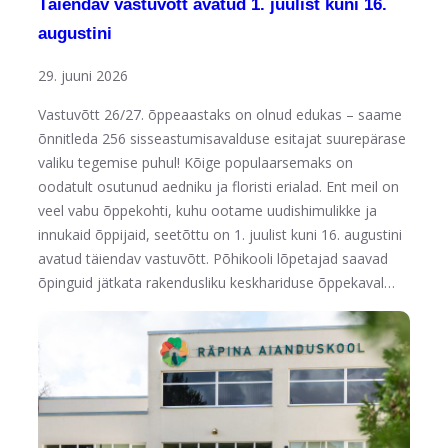
Täiendav vastuvõtt avatud 1. juulist kuni 16.
augustini
29. juuni 2026
Vastuvõtt 26/27. õppeaastaks on olnud edukas – saame
õnnitleda 256 sisseastumisavalduse esitajat suurepärase
valiku tegemise puhul! Kõige populaarsemaks on
oodatult osutunud aedniku ja floristi erialad. Ent meil on
veel vabu õppekohti, kuhu ootame uudishimulikke ja
innukaid õppijaid, seetõttu on 1. juulist kuni 16. augustini
avatud täiendav vastuvõtt. Põhikooli lõpetajad saavad
õpinguid jätkata rakendusliku keskhariduse õppekaval…