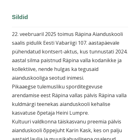
Sildid
22. veebruaril 2025 toimus Räpina Aianduskooli
saalis pidulik Eesti Vabariigi 107. aastapäevale
pühendatud kontsert-aktus, kus tunnustati 2024.
aastal silma paistnud Räpina valla kodanikke ja
kollektiive, nende hulgas ka tegusaid
aianduskooliga seotud inimesi.
Pikaaegse tulemusliku sporditegevuse
arendamise eest Räpina vallas pälvis Räpina valla
kuldmärgi teenekas aianduskooli kehalise
kasvatuse õpetaja Heini Lumpre.
Kultuuri valdkonna täiskasvanu preemia pälvis
aianduskooli õppejuht Karin Kask, kes on palju
aastaid laulja ja muusikahuvilisena osalenud