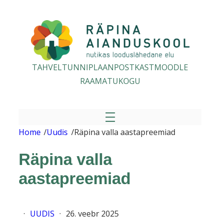
Liigu
sisu
juurde
TAHVEL
TUNNIPLAAN
POSTKAST
MOODLE
RAAMATUKOGU
Home
/
Uudis
/
Räpina valla aastapreemiad
Räpina valla
aastapreemiad
·
UUDIS
·
26. veebr 2025