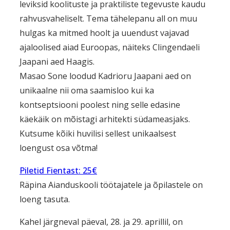
leviksid koolituste ja praktiliste tegevuste kaudu
rahvusvaheliselt. Tema tähelepanu all on muu
hulgas ka mitmed hoolt ja uuendust vajavad
ajaloolised aiad Euroopas, näiteks Clingendaeli
Jaapani aed Haagis.
Masao Sone loodud Kadrioru Jaapani aed on
unikaalne nii oma saamisloo kui ka
kontseptsiooni poolest ning selle edasine
käekäik on mõistagi arhitekti südameasjaks.
Kutsume kõiki huvilisi sellest unikaalsest
loengust osa võtma!
Piletid Fientast: 25€
Räpina Aianduskooli töötajatele ja õpilastele on
loeng tasuta.
Kahel järgneval päeval, 28. ja 29. aprillil, on