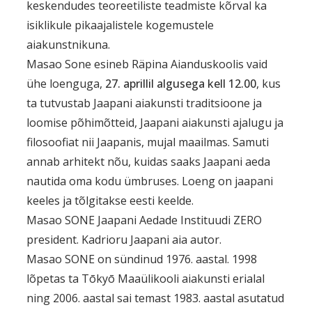
keskendudes teoreetiliste teadmiste kõrval ka
isiklikule pikaajalistele kogemustele
aiakunstnikuna.
Masao Sone esineb Räpina Aianduskoolis vaid
ühe loenguga,
27. aprillil algusega kell 12.00
, kus
ta tutvustab Jaapani aiakunsti traditsioone ja
loomise põhimõtteid, Jaapani aiakunsti ajalugu ja
filosoofiat nii Jaapanis, mujal maailmas. Samuti
annab arhitekt nõu, kuidas saaks Jaapani aeda
nautida oma kodu ümbruses. Loeng on jaapani
keeles ja tõlgitakse eesti keelde.
Masao SONE Jaapani Aedade Instituudi ZERO
president. Kadrioru Jaapani aia autor.
Masao SONE on sündinud 1976. aastal. 1998
lõpetas ta Tōkyō Maaülikooli aiakunsti erialal
ning 2006. aastal sai temast 1983. aastal asutatud