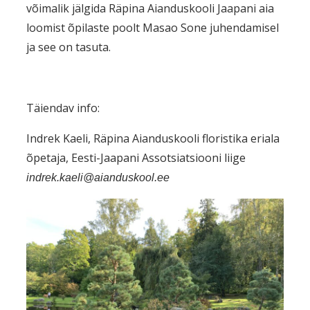
võimalik jälgida Räpina Aianduskooli Jaapani aia
loomist õpilaste poolt Masao Sone juhendamisel
ja see on tasuta.
Täiendav info:
Indrek Kaeli,
Räpina Aianduskooli floristika eriala
õpetaja, Eesti-Jaapani Assotsiatsiooni liige
indrek.kaeli@aianduskool.ee