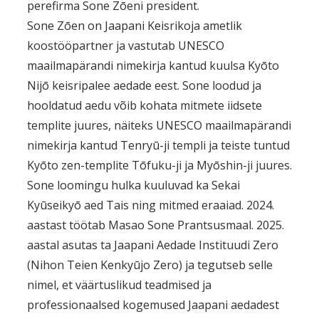
perefirma Sone Zōeni president.
Sone Zōen on Jaapani Keisrikoja ametlik
koostööpartner ja vastutab UNESCO
maailmapärandi nimekirja kantud kuulsa Kyōto
Nijō keisripalee aedade eest. Sone loodud ja
hooldatud aedu võib kohata mitmete iidsete
templite juures, näiteks UNESCO maailmapärandi
nimekirja kantud Tenryū-ji templi ja teiste tuntud
Kyōto zen-templite Tōfuku-ji ja Myōshin-ji juures.
Sone loomingu hulka kuuluvad ka Sekai
Kyūseikyō aed Tais ning mitmed eraaiad. 2024.
aastast töötab Masao Sone Prantsusmaal. 2025.
aastal asutas ta Jaapani Aedade Instituudi Zero
(Nihon Teien Kenkyūjo Zero) ja tegutseb selle
nimel, et väärtuslikud teadmised ja
professionaalsed kogemused Jaapani aedadest