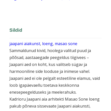
Sildid
jaapani aiakunst
, 
loeng
, 
masao sone
Sammaldunud kivid, hoolega valitud puud ja
põõsad, aastaaegade peegeldus tiigivees –
Jaapani aed on koht, kus valitseb sügav ja
harmooniline side looduse ja inimese vahel.
Jaapani aed ei ole pelgalt esteetiline elamus, vaid
loob igapäevaellu toetava keskkonna
enesepeegelduseks ja meelerahuks.
Kadrioru Jaapani aia arhitekti Masao Sone loeng
pakub põneva sissevaate Jaapani aiakunsti,