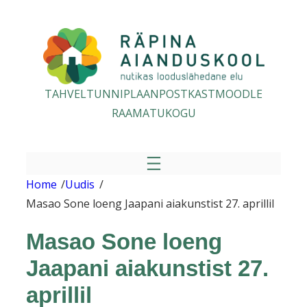
Liigu
sisu
juurde
TAHVEL
TUNNIPLAAN
POSTKAST
MOODLE
RAAMATUKOGU
Home
/
Uudis
/
Masao Sone loeng Jaapani aiakunstist 27. aprillil
Masao Sone loeng
Jaapani aiakunstist 27.
aprillil