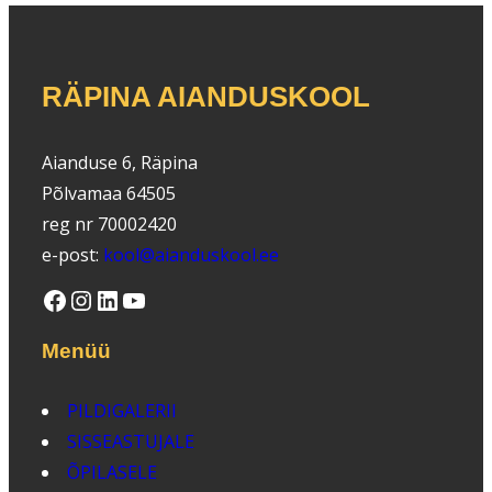
RÄPINA AIANDUSKOOL
Aianduse 6, Räpina
Põlvamaa 64505
reg nr 70002420
e-post:
kool@aianduskool.ee
Facebook
Instagram
LinkedIn
YouTube
Menüü
PILDIGALERII
SISSEASTUJALE
ÕPILASELE