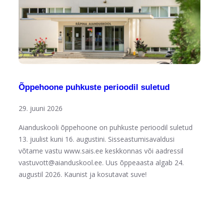
Õppehoone puhkuste perioodil suletud
29. juuni 2026
Aianduskooli õppehoone on puhkuste perioodil suletud
13. juulist kuni 16. augustini. Sisseastumisavaldusi
võtame vastu www.sais.ee keskkonnas või aadressil
vastuvott@aianduskool.ee. Uus õppeaasta algab 24.
augustil 2026. Kaunist ja kosutavat suve!