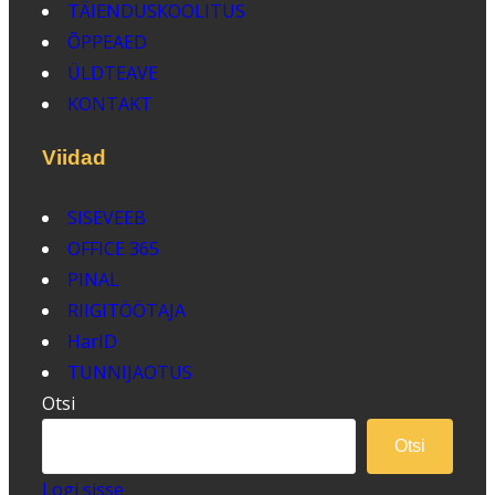
TÄIENDUSKOOLITUS
ÕPPEAED
ÜLDTEAVE
KONTAKT
Viidad
SISEVEEB
OFFICE 365
PINAL
RIIGITÖÖTAJA
HarID
TUNNIJAOTUS
Otsi
Otsi
Logi sisse