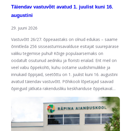
Täiendav vastuvõtt avatud 1. juulist kuni 16.
augustini
29. juuni 2026
Vastuvõtt 26/27. õppeaastaks on olnud edukas – saame
õnnitleda 256 sisseastumisavalduse esitajat suurepärase
valiku tegemise puhul! Kõige populaarsemaks on
oodatult osutunud aedniku ja floristi erialad. Ent meil on
veel vabu õppekohti, kuhu ootame uudishimulikke ja
innukaid õppijaid, seetõttu on 1. juulist kuni 16. augustini
avatud täiendav vastuvõtt. Põhikooli lõpetajad saavad
õpinguid jätkata rakendusliku keskhariduse õppekaval…