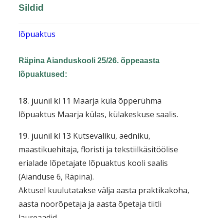
Sildid
lõpuaktus
Räpina Aianduskooli 25/26. õppeaasta
lõpuaktused:
18. juunil kl 11
Maarja küla õpperühma
lõpuaktus Maarja külas, külakeskuse saalis.
19. juunil kl 13
Kutsevaliku, aedniku,
maastikuehitaja, floristi ja tekstiilkäsitöölise
erialade lõpetajate lõpuaktus kooli saalis
(Aianduse 6, Räpina).
Aktusel kuulutatakse välja aasta praktikakoha,
aasta noorõpetaja ja aasta õpetaja tiitli
laureaadid.