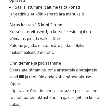
õpilased.
Saalis istumine: palume täita kohad
järjestikku, et kõik kenasti ära mahuksid.
Aktus kestab 1,5 kuni 2 tundi.
Kursuse tervitused: Iga kursuse esindajal on
võimalus pidada väike kõne.
Palume jälgida, et sõnavõtu pikkus oleks
maksimaalselt 3 minutit.
Õnnitlemine ja pildistamine
Õpetajate tänamine: oma armsatele õpetajatele
saad lilli ja tänu üle anda kohe pärast aktuse
lõppu.
Lõpetajate õnnitlemine ja kursuste pildistamine
toimub pärast aktust koolimaja ees (vihma korral
aulas).