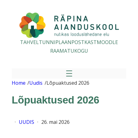
Liigu
sisu
juurde
TAHVEL
TUNNIPLAAN
POSTKAST
MOODLE
RAAMATUKOGU
Home
/
Uudis
/
Lõpuaktused 2026
Lõpuaktused 2026
·
UUDIS
·
26. mai 2026