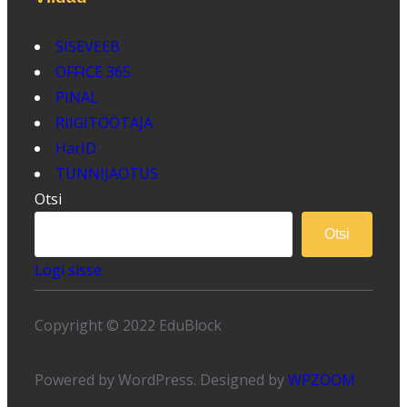
SISEVEEB
OFFICE 365
PINAL
RIIGITÖÖTAJA
HarID
TUNNIJAOTUS
Otsi
Otsi
Logi sisse
Copyright © 2022 EduBlock
Powered by WordPress. Designed by
WPZOOM