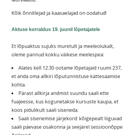
Kõik õnnitlejad ja kaasaelajad on oodatud!
Aktuse korraldus 19. juunil lõpetajatele
Et lõpuaktus sujuks muretult ja meeleolukalt,
oleme pannud kokku väikese meelespea:
Alates kell 12.30 ootame lõpetajaid ruumi 237,
et anda oma allkiri lõputunnistuse kättesaamise
kohta.
Pärast allkirja andmist suundu saali ette
fuajeesse, kus kogunetakse kursuste kaupa, et
koos pidulikult saali siseneda.
Saali sisenemise järjekord: kõigepealt liiguvad
saali päevase osakonna ja seejärel sessioonõppe