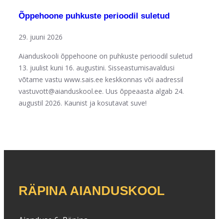
Õppehoone puhkuste perioodil suletud
29. juuni 2026
Aianduskooli õppehoone on puhkuste perioodil suletud
13. juulist kuni 16. augustini. Sisseastumisavaldusi
võtame vastu www.sais.ee keskkonnas või aadressil
vastuvott@aianduskool.ee. Uus õppeaasta algab 24.
augustil 2026. Kaunist ja kosutavat suve!
RÄPINA AIANDUSKOOL