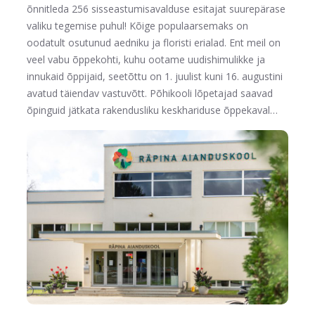
õnnitleda 256 sisseastumisavalduse esitajat suurepärase
valiku tegemise puhul! Kõige populaarsemaks on
oodatult osutunud aedniku ja floristi erialad. Ent meil on
veel vabu õppekohti, kuhu ootame uudishimulikke ja
innukaid õppijaid, seetõttu on 1. juulist kuni 16. augustini
avatud täiendav vastuvõtt. Põhikooli lõpetajad saavad
õpinguid jätkata rakendusliku keskhariduse õppekaval…