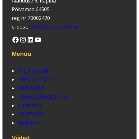
Aianduse 6, Räpina
Põlvamaa 64505
reg nr 70002420
e-post:
kool@aianduskool.ee
Facebook
Instagram
LinkedIn
YouTube
Menüü
PILDIGALERII
SISSEASTUJALE
ÕPILASELE
TÄIENDUSKOOLITUS
ÕPPEAED
ÜLDTEAVE
KONTAKT
Viidad