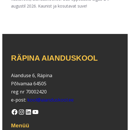
augustil 2026. Kaunist ja kosutavat suve!
RÄPINA AIANDUSKOOL
Aianduse 6, Räpina
Põlvamaa 64505
reg nr 70002420
e-post:
kool@aianduskool.ee
Facebook
Instagram
LinkedIn
YouTube
Menüü