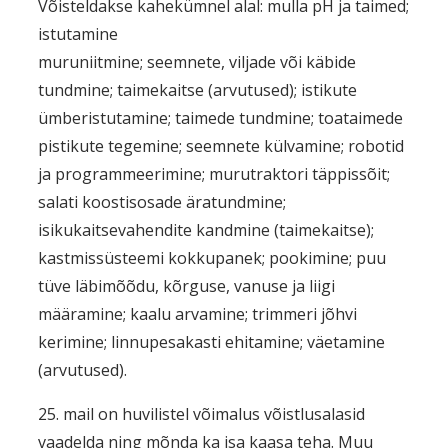
Võisteldakse kahekümnel alal: mulla pH ja taimed;
istutamine
muruniitmine; seemnete, viljade või käbide
tundmine; taimekaitse (arvutused); istikute
ümberistutamine; taimede tundmine; toataimede
pistikute tegemine; seemnete külvamine; robotid
ja programmeerimine; murutraktori täppissõit;
salati koostisosade äratundmine;
isikukaitsevahendite kandmine (taimekaitse);
kastmissüsteemi kokkupanek; pookimine; puu
tüve läbimõõdu, kõrguse, vanuse ja liigi
määramine; kaalu arvamine; trimmeri jõhvi
kerimine; linnupesakasti ehitamine; väetamine
(arvutused).
25. mail on huvilistel võimalus võistlusalasid
vaadelda ning mõnda ka isa kaasa teha. Muu