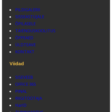
PILDIGALERII
SISSEASTUJALE
ÕPILASELE
TÄIENDUSKOOLITUS
ÕPPEAED
ÜLDTEAVE
KONTAKT
Viidad
SISEVEEB
OFFICE 365
PINAL
RIIGITÖÖTAJA
HarID