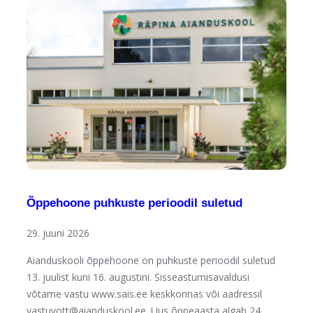
Õppehoone puhkuste perioodil suletud
29. juuni 2026
Aianduskooli õppehoone on puhkuste perioodil suletud
13. juulist kuni 16. augustini. Sisseastumisavaldusi
võtame vastu www.sais.ee keskkonnas või aadressil
vastuvott@aianduskool.ee. Uus õppeaasta algab 24.