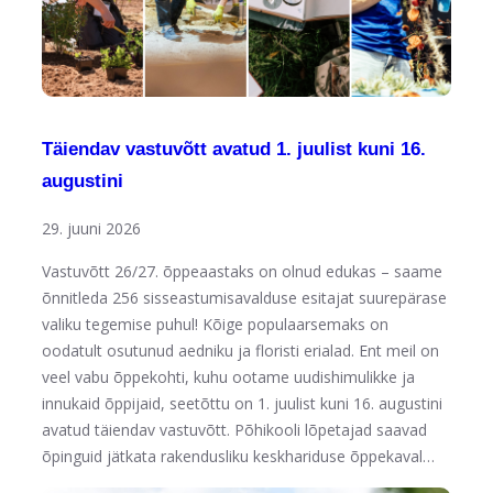
Täiendav vastuvõtt avatud 1. juulist kuni 16.
augustini
29. juuni 2026
Vastuvõtt 26/27. õppeaastaks on olnud edukas – saame
õnnitleda 256 sisseastumisavalduse esitajat suurepärase
valiku tegemise puhul! Kõige populaarsemaks on
oodatult osutunud aedniku ja floristi erialad. Ent meil on
veel vabu õppekohti, kuhu ootame uudishimulikke ja
innukaid õppijaid, seetõttu on 1. juulist kuni 16. augustini
avatud täiendav vastuvõtt. Põhikooli lõpetajad saavad
õpinguid jätkata rakendusliku keskhariduse õppekaval…