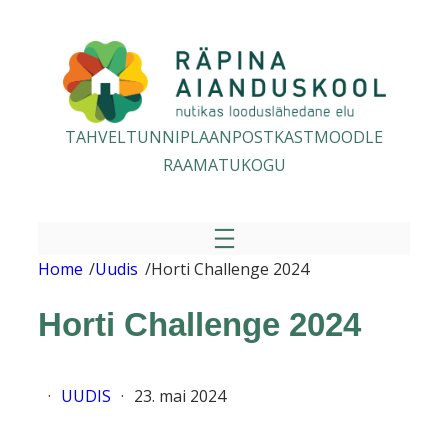
Liigu
sisu
juurde
TAHVEL
TUNNIPLAAN
POSTKAST
MOODLE
RAAMATUKOGU
Home
/
Uudis
/
Horti Challenge 2024
Horti Challenge 2024
·
UUDIS
·
23. mai 2024