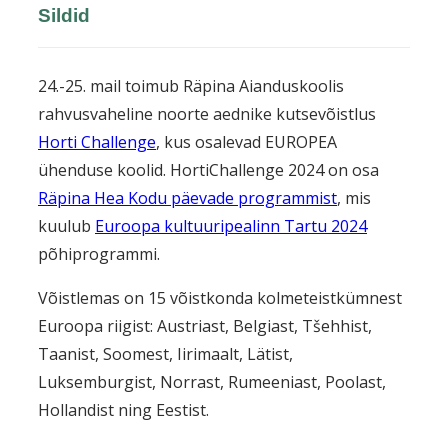
Sildid
24.-25. mail toimub Räpina Aianduskoolis
rahvusvaheline noorte aednike kutsevõistlus
Horti Challenge
, kus osalevad EUROPEA
ühenduse koolid. HortiChallenge 2024 on osa
Räpina Hea Kodu päevade programmist
, mis
kuulub
Euroopa kultuuripealinn Tartu 2024
põhiprogrammi.
Võistlemas on 15 võistkonda kolmeteistkümnest
Euroopa riigist: Austriast, Belgiast, Tšehhist,
Taanist, Soomest, Iirimaalt, Lätist,
Luksemburgist, Norrast, Rumeeniast, Poolast,
Hollandist ning Eestist.