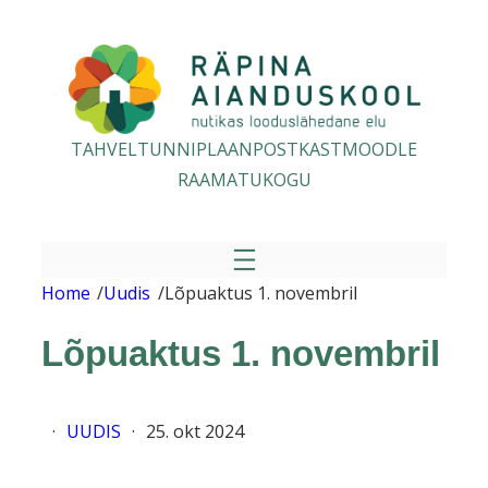
Liigu
sisu
juurde
TAHVEL
TUNNIPLAAN
POSTKAST
MOODLE
RAAMATUKOGU
Home
/
Uudis
/
Lõpuaktus 1. novembril
Lõpuaktus 1. novembril
·
UUDIS
·
25. okt 2024