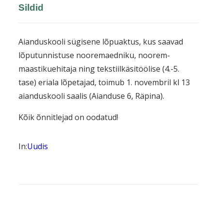
Sildid
Aianduskooli sügisene lõpuaktus, kus saavad
lõputunnistuse nooremaedniku, noorem-
maastikuehitaja ning tekstiilkäsitöölise (4.-5.
tase) eriala lõpetajad, toimub 1. novembril kl 13
aianduskooli saalis (Aianduse 6, Räpina).
Kõik õnnitlejad on oodatud!
In:
Uudis