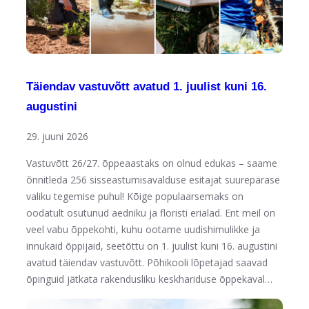
Täiendav vastuvõtt avatud 1. juulist kuni 16.
augustini
29. juuni 2026
Vastuvõtt 26/27. õppeaastaks on olnud edukas – saame
õnnitleda 256 sisseastumisavalduse esitajat suurepärase
valiku tegemise puhul! Kõige populaarsemaks on
oodatult osutunud aedniku ja floristi erialad. Ent meil on
veel vabu õppekohti, kuhu ootame uudishimulikke ja
innukaid õppijaid, seetõttu on 1. juulist kuni 16. augustini
avatud täiendav vastuvõtt. Põhikooli lõpetajad saavad
õpinguid jätkata rakendusliku keskhariduse õppekaval…