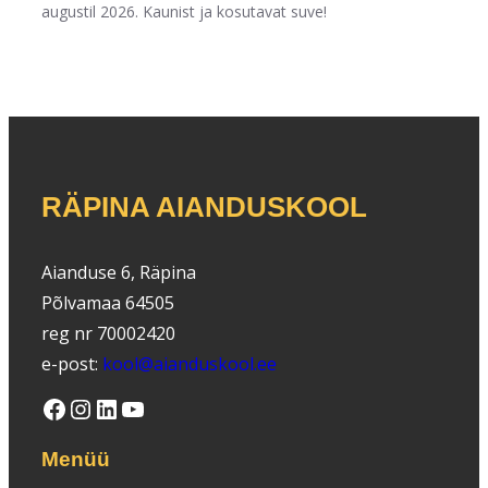
augustil 2026. Kaunist ja kosutavat suve!
RÄPINA AIANDUSKOOL
Aianduse 6, Räpina
Põlvamaa 64505
reg nr 70002420
e-post:
kool@aianduskool.ee
Facebook
Instagram
LinkedIn
YouTube
Menüü