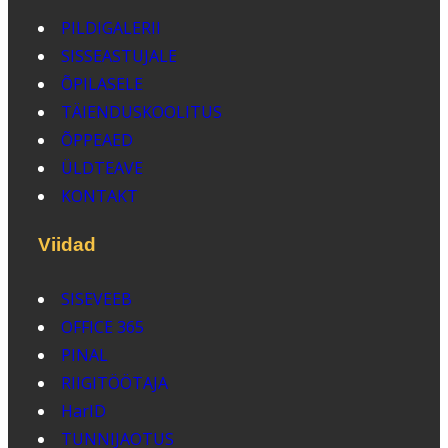
PILDIGALERII
SISSEASTUJALE
ÕPILASELE
TÄIENDUSKOOLITUS
ÕPPEAED
ÜLDTEAVE
KONTAKT
Viidad
SISEVEEB
OFFICE 365
PINAL
RIIGITÖÖTAJA
HarID
TUNNIJAOTUS