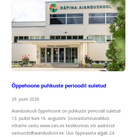
Õppehoone puhkuste perioodil suletud
29. juuni 2026
Aianduskooli õppehoone on puhkuste perioodil suletud
13. juulist kuni 16. augustini. Sisseastumisavaldusi
võtame vastu www.sais.ee keskkonnas või aadressil
vastuvott@aianduskool.ee. Uus õppeaasta algab 24.